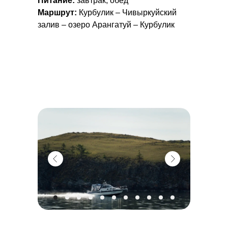
Питание:
завтрак, обед
Маршрут:
Курбулик – Чивыркуйский
залив – озеро Арангатуй – Курбулик