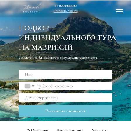
+7 9209405049
Заказать звонок
ПОДБОР
ИНДИВИДУАЛЬНОГО ТУРА
НА МАВРИКИЙ
с вылетом из ближайшего международного аэропорта
+7
Рассчитать стоимость
О Маврикии
Что посмотреть
Резорты